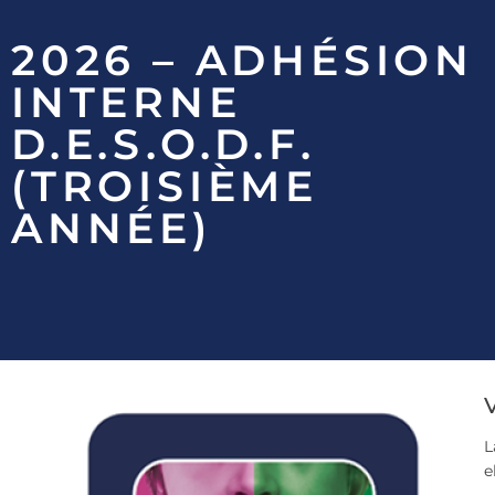
2026 – ADHÉSION
INTERNE
D.E.S.O.D.F.
(TROISIÈME
ANNÉE)
V
L
e