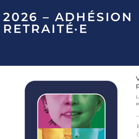
2026 – ADHÉSION
RETRAITÉ·E
V
p
L
e
E