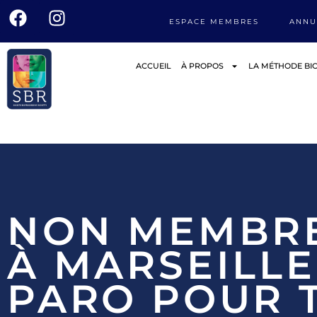
ESPACE MEMBRES
ANNU
ACCUEIL
À PROPOS
LA MÉTHODE BI
NON MEMBRE 
À MARSEILLE
PARO POUR 