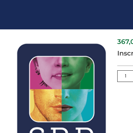
367
Insc