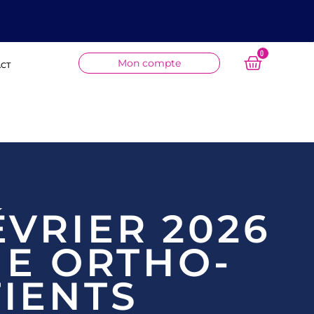
0
Mon compte
CT
ÉVRIER 2026
IE ORTHO-
IENTS